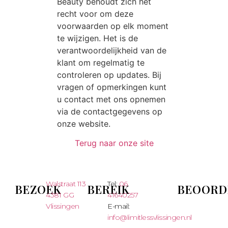
Beauty behoudt zich het
recht voor om deze
voorwaarden op elk moment
te wijzigen. Het is de
verantwoordelijkheid van de
klant om regelmatig te
controleren op updates. Bij
vragen of opmerkingen kunt
u contact met ons opnemen
via de contactgegevens op
onze website.
Terug naar onze site
Walstraat 113
Tel:
06
BEZOEK
BEREIK
BEOORD
4381 GG
41640257
Vlissingen
E-mail:
info@limitlessvlissingen.nl